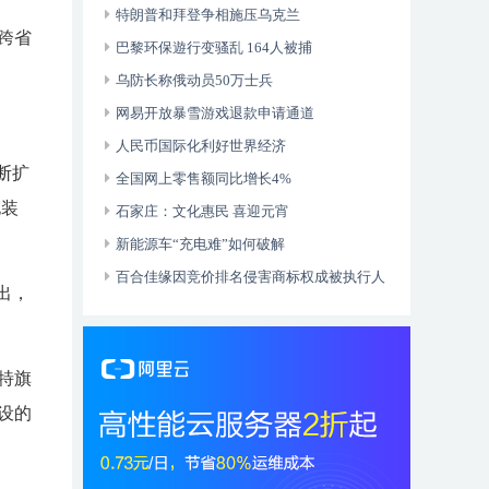
特朗普和拜登争相施压乌克兰
跨省
巴黎环保遊行变骚乱 164人被捕
乌防长称俄动员50万士兵
网易开放暴雪游戏退款申请通道
人民币国际化利好世界经济
断扩
全国网上零售额同比增长4%
电装
石家庄：文化惠民 喜迎元宵
新能源车“充电难”如何破解
百合佳缘因竞价排名侵害商标权成被执行人
出，
。
特旗
设的