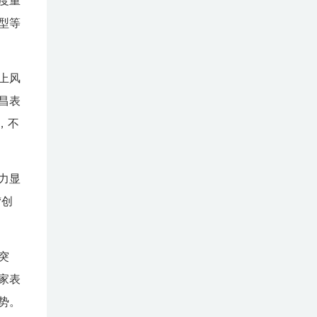
度重
型等
上风
昌表
，不
力显
“创
突
家表
势。