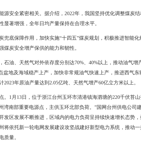
安全紧密相关。据介绍，2022年，我国坚持优化调整煤炭结
性显著增强，全年日均产量保持在合理水平。
兜底保障作用，加快实施“十四五”煤炭规划，积极推进智能化
强煤炭安全增产保供的能力和韧性。
油、天然气对外依存度分别达70%、40%以上，推动油气增
重点盆地及海域稳产上产，加快非常规油气快速上产，推进西气东
023年原油产量达到2.05亿吨、天然气增产60亿立方米以上。
。1月13日，位于浙江台州玉环市清港镇海泗塘的220千伏苔山
台州湾南部重要电源点，主供玉环北部负荷。”国网台州供电公司
开发区发展不断推进，区域内的电力负荷呈持续快速增长态势，
州将依托新一轮电网发展建设攻坚战建好新型电力系统，推动一
电质量。