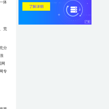
一体
、荒
充分
，淮
国网
网专