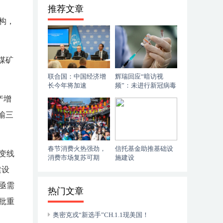
推荐文章
构，
煤矿
联合国：中国经济增
辉瑞回应“暗访视
长今年将加速
频”：未进行新冠病毒
定向进化研究
产增
输三
春节消费火热强劲，
信托基金助推基础设
变线
消费市场复苏可期
施建设
建设
亟需
热门文章
批重
奥密克戎“新选手”CH.1.1现美国！