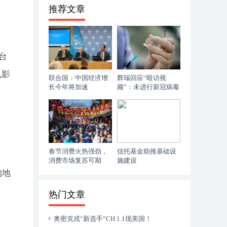
推荐文章
台
电影
联合国：中国经济增
辉瑞回应“暗访视
长今年将加速
频”：未进行新冠病毒
定向进化研究
春节消费火热强劲，
信托基金助推基础设
消费市场复苏可期
施建设
的地
热门文章
奥密克戎“新选手”CH.1.1现美国！