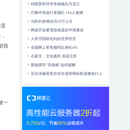
特朗普和拜登争相施压乌克兰
巴黎环保遊行变骚乱 164人被捕
乌防长称俄动员50万士兵
难是
网易开放暴雪游戏退款申请通道
来，
人民币国际化利好世界经济
望我
全国网上零售额同比增长4%
石家庄：文化惠民 喜迎元宵
新能源车“充电难”如何破解
百合佳缘因竞价排名侵害商标权成被执行人
被一