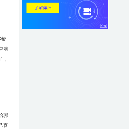
够帮
空航
子，
给郭
己喜