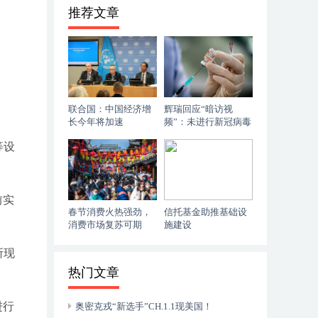
推荐文章
联合国：中国经济增
辉瑞回应“暗访视
长今年将加速
频”：未进行新冠病毒
定向进化研究
等设
前实
春节消费火热强劲，
信托基金助推基础设
消费市场复苏可期
施建设
所现
热门文章
进行
奥密克戎“新选手”CH.1.1现美国！