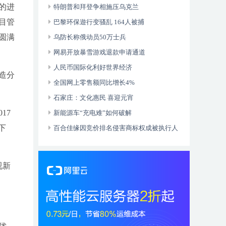
的进
特朗普和拜登争相施压乌克兰
目管
巴黎环保遊行变骚乱 164人被捕
圆满
乌防长称俄动员50万士兵
网易开放暴雪游戏退款申请通道
人民币国际化利好世界经济
造分
全国网上零售额同比增长4%
石家庄：文化惠民 喜迎元宵
17
新能源车“充电难”如何破解
下
百合佳缘因竞价排名侵害商标权成被执行人
视新