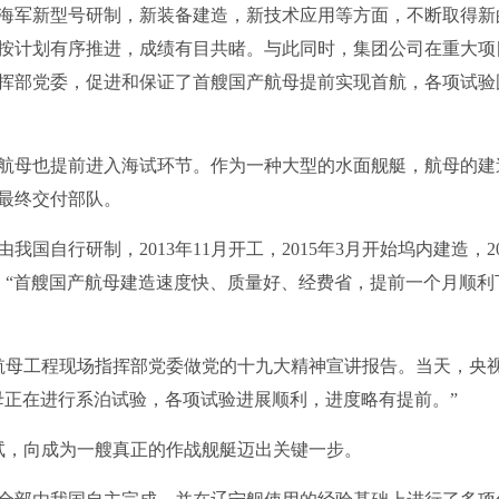
海军新型号研制，新装备建造，新技术应用等方面，不断取得新
按计划有序推进，成绩有目共睹。与此同时，集团公司在重大项
挥部党委，促进和保证了首艘国产航母提前实现首航，各项试验
航母也提前进入海试环节。作为一种大型的水面舰艇，航母的建
最终交付部队。
自行研制，2013年11月开工，2015年3月开始坞内建造，20
，“首艘国产航母建造速度快、质量好、经费省，提前一个月顺利
国产航母工程现场指挥部党委做党的十九大精神宣讲报告。当天，央
母正在进行系泊试验，各项试验进展顺利，进度略有提前。”
海试，向成为一艘真正的作战舰艇迈出关键一步。