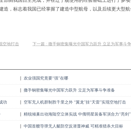
全部由我国自主完成，并在辽宁舰使用的经验基础上进行了多项
建造，标志着我国已经掌握了建造中型航母，以及后续更大型航
实现空地打击
下一篇 : 撒手锏密集曝光中国军力跃升 立足为军事斗
农业强国究竟要“强”在哪
撒手锏密集曝光中国军力跃升 立足为军事斗争准备
成功
空军无人机群制胜千里之外 “翼龙”挂“天雷”实现空地打击
0
精锐倾巢出动海陆空立体实战 中俄明星装备军演合力“亮剑”
中国 首艘导弹无人艇防空反潜显神威 可精准猎杀大目标