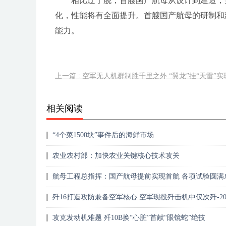
相比辽宁舰，首艘国产航母从设计到建造，
化，性能将有全面提升。首艘国产航母的研制和
能力。
上一篇 : 空军无人机群制胜千里之外 “翼龙”挂“天雷”
相关阅读
“4个菜1500块”事件后的海鲜市场
农业农村部：加快农业关键核心技术攻关
航母工程总指挥：国产航母提前实现首航 各项试验圆满
歼16打造攻防兼备空军核心 空军现役歼击机中仅次歼-2
攻克发动机难题 歼10B换“心脏”首献“眼镜蛇”绝技