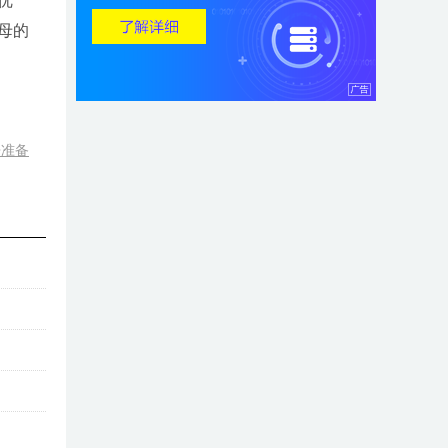
优
母的
争准备